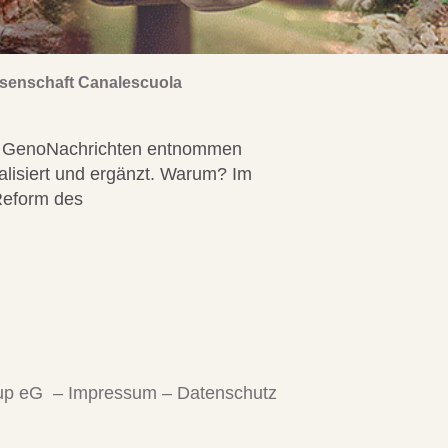
ssenschaft Canalescuola
n GenoNachrichten entnommen
alisiert und ergänzt. Warum? Im
Reform des
oup eG –
Impressum
–
Datenschutz